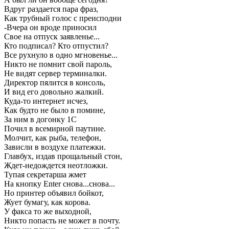
Вдруг раздается пара фраз,
Как трубный голос с преисподни
-Вчера он вроде приносил
Свое на отпуск заявленье...
Кто подписал? Кто отпустил?
Все рухнуло в одно мгновенье...
Никто не помнит свой пароль,
Не видят сервер терминалки.
Директор пялится в консоль,
И вид его довольно жалкий.
Куда-то интернет исчез,
Как будто не было в помине,
За ним в догонку 1С
Почил в всемирной паутине.
Молчит, как рыба, телефон,
Зависли в воздухе платежки.
Главбух, издав прощальный стон,
Ждет-недождется неотложки.
Тупая секретарша жмет
На кнопку Enter снова...снова...
Но принтер объявил бойкот,
Жует бумагу, как корова.
У факса то же выходной,
Никто попасть не может в почту.