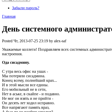
Забыли пароль?
Главная
День системного администрат
Posted Чт, 2013-07-25 23:19 by alex-saf
Уважаемые коллеги! Поздравляем всех системных администрато
настроения.
Ода сисадмину.
С утра весь офис на ушах -
Мы потеряли сисадмина.
Конец всему, полнейший крах...
И в этой мысли все едины.
Его мобильный не в сети,
Нет в аське, в скайпе - и подавно.
Не мог он взять и не прийти -
Он десять лет ходил исправно.
Все напрягают память враз,
А был ли он вообще сегодня?